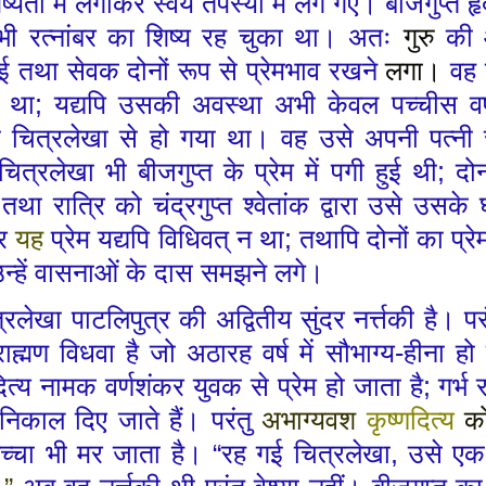
ष्यता में लगाकर स्वयं तपस्या में लग गए। बीजगुप्त 
 भी रत्नांबर का शिष्य रह चुका था। अतः
गुरु
की 
ाई तथा सेवक दोनों रूप से प्रेमभाव रखने
लगा।
वह 
त था
;
यद्यपि उसकी अवस्था अभी केवल पच्चीस व
की
चित्र
लेखा
से हो गया था। वह उसे अपनी पत्नी र
ित्रलेखा भी बीजगुप्त के प्रेम में पगी हुई थी
;
दो
 तथा रात्रि
को
चंद्रगुप्त श्वेतांक द्वारा उसे उसक
ार
यह
प्रेम यद्यपि विधिवत् न था
;
तथापि दोनों का प्र
न्हें वासनाओं के दास समझने लगे।
्रलेखा पाटलिपुत्र की अद्वितीय सुंदर नर्त्तकी है।
राह्मण विधवा है जो अठारह वर्ष में सौभाग्य
-
हीना हो
दित्य नामक वर्णशंकर युवक से प्रेम हो
जाता
है
;
गर्भ
निकाल दिए जाते हैं।
परंतु
अभाग्यवश
कृष्णदित्य
क
च्चा भी मर जाता है।
“
रह गई चित्रलेखा
,
उसे एक 