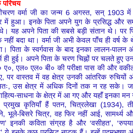
 परिचय
ीचरण वर्मा जी का जन्म 6 अगस्त
,
सन् 1903 में 
र में हुआ। इनके पिता अपने युग के प्रसिद्ध और सम्
थे। यह अपने पिता की सबसे बड़ी संतान थे। पर पित
नहीं बदा था। वर्मा जी अभी केवल पाँच ही वर्ष के थ
ा। पिता के स्वर्गवास के बाद इनका लालन-पालन और 
में ही हुई। अपने पिता के चरण चिह्नों पर चलते हुए उन्ह
० ए०
,
एल० एल० बी० की परीक्षा पास की और वकील
ए
,
पर वास्तव में वह क्षेत्र उनकी आंतरिक रुचियों और
अतः
,
उस क्षेत्र में अधिक दिनों तक न रह सके। जल
हित्य-साधना के क्षेत्र में आ गए और यहाँ इनका मन
प्रमुख कृतियाँ हैं पतन
,
चित्रलेखा (1934)
,
ती
े
,
भूले-बिसरे चित्र
,
वह फिर नहीं आई
,
सामर्थ्य औ
कण
’
इनकी कविता संग्रह है और
‘
वसीहत
’,
‘
रुपया
ी
’
ये इनके कुछ प्रसिद्ध नाटक हैं। इन्हें पद्मभूषण