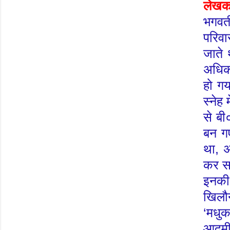
लेखक
भगवत
परिवा
जाते 
अधिक 
हो गय
स्नेह 
से बी
बन ग
था
,
कर सा
इनकी 
खिलौन
‘
मधु
आदम