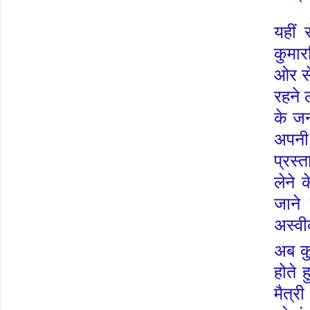
यहीं
कुमा
ओर स
रहने 
के जन
अपनी 
प्रस्
लेने 
जाने
अस्व
अब कु
होते 
मैत्र