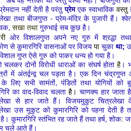
।
”
अब वह नर्त्तकी थी परंतु वेश्या नहीं। बीजगुप्त क
्रेमदान नहीं देती है परंतु
प्रेम
एक स्वाभाविक
वस्तु
लेखा तथा बीजगुप्त
-
प्रेम
-
मंदिर के पुजारी हैं। श्वेत
ेवक
,
सखा तथा
गुरुभाई सब कुछ है।
सरी
ओर विशालगुप्त अपने नए गुरु में श्रद्धा 
िकोण से कुमारगिरि वासनाओं पर विजय
पा
चुका
था
;
उ
विशाल गुप्त
ऐसे गुरु को पाकर धन्य हो गया है।
े चलकर दोनों विरोधी धाराओं का संघर्ष
होता
है
। 
त्रों में अंतर्द्वन्द्व चल पड़ता है। एक दिन चंद्रगुप्
 के लिए सभी सामंतों
,
पंडितों तथा योगियों को ब
गिरि का वाद
-
विवाद
चलता
है।
चाणक्य हार जाता है
रलेखा से हार जाते हैं। विजयमुकुट चित्रलेख
रलेखा उस मुकुट को कुमारगिरि को
पहना देती है
 है। कुमारगिरि स्तंभित रह जाते हैं
तथा
हर्ष
,
शोक
:
ज
 चले आते हैं।