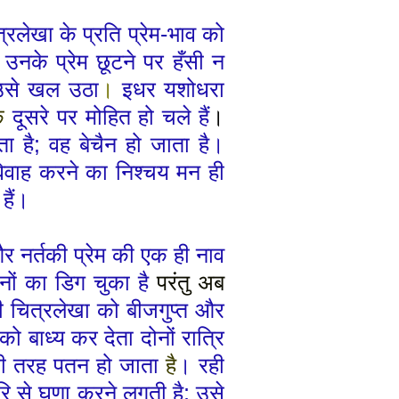
्रलेखा के प्रति प्रेम
-
भाव को
 उनके प्रेम छूटने पर हँसी न
ा उसे खल उठा
।
इधर यशोधरा
क
दूसरे पर मोहित हो
चले
हैं
।
ता है
;
वह बेचैन हो जाता है।
विवाह करने का निश्चय मन ही
े
हैं।
और नर्तकी प्रेम की एक ही नाव
ोनों का
डिग
चुका है
परंतु अब
की चित्रलेखा को
बीजगुप्त
और
 बाध्य कर देता दोनों रात्रि
ुरी तरह पतन हो जाता
है
।
रही
ि से घृणा करने
लगती
है
;
उसे