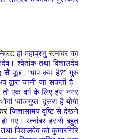
निकट ही महाप्रभु रत्नांबर का
लदेव।
श्वेतांक तथा विशालदेव
)
से
पूछा
,
“
पाप क्या है
?”
गुरु
भव द्वारा जानी जा सकती है।
 तो एक वर्ष के
लिए
इस नगर
 भोगी
‘
बीजगुप्त
’
दूसरा है योगी
रकर
जिज्ञासामय दृष्टि से देखने
र हो गए।
रत्नांबर इससे बहुत
में तथा विशालदेव को कुमारगिरि