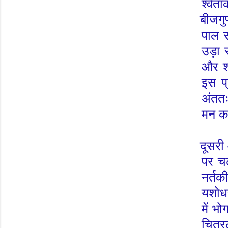
श्वेत
बीजगु
पाल 
उड़ा 
और
श
इस प्
अंततः
मन 
दूसरी
पर चढ
नर्तक
यशोधर
में भ
चित्