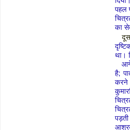
दिया
पहल प
चित्र
का स
दू
दृष्ट
था।
आग
है
;
पा
करने
कुमार
चित्
चित्
पड़ती
आश्रम