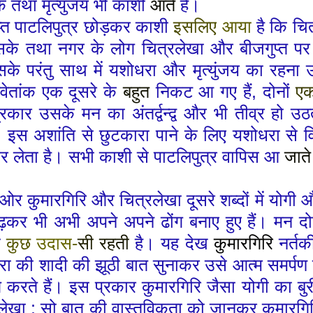
ांक तथा मृत्युंजय भी काशी
आते
हैं।
प्त
पाटलिपुत्र
छोड़कर काशी
इसलिए
आया
है कि चित
सके तथा नगर के लोग चित्रलेखा और बीज
गुप्त
पर
सके परंतु साथ में यशोधरा और मृत्युंजय का रहन
्वेतांक
एक दूसरे के
बहुत
निकट आ गए हैं
,
दोनों
ए
रकार उसके मन का अंतर्द्वन्द्व और भी तीव्र हो उठ
 इस अशांति से छुटकारा पाने के लिए यशोधरा से 
कर
लेता
है। सभी काशी से पाटलिपुत्र वापिस आ
जात
 ओर कुमारगिरि और चित्रलेखा दूसरे शब्दों में योगी 
़कर भी अभी अपने अपने ढोंग बनाए हुए हैं। मन द
ी
कुछ
उदास
-
सी
रहती
है।
यह देख
कुमारगिरि
नर्त
ा की शादी की झूठी बात सुनाकर उसे आत्म समर्पण को
ोग
करते हैं।
इस प्रकार कुमारगिरि जैसा योगी का ब
रलेखा
:
सो बात की वास्तविकता
को
जानकर कुमारगिर