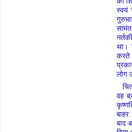
की शि
स्वयं
गुरुभ
सामं
नर्त
था। च
करते
प्रक
लोग उ
चित
वह ब्
कृष्ण
बाहर 
बाद ब