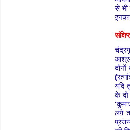
से भी
इनका
संक्षि
चंद्र
आश्रम
दोनों
(
रत्ना
यदि त
के दो
‘
कुमा
लगे 
प्रसन