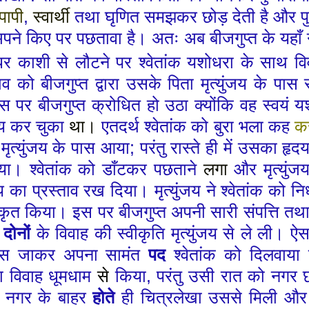
पापी
,
स्वार्थी
तथा घृणित समझकर छोड़ देती
है
और प
पने किए पर पछतावा है। अतः अब बीजगुप्त के
यहाँ
र काशी से लौटने पर श्वेतांक यशोधरा के साथ 
ताव को बीजगुप्त
द्वारा उसके पिता
मृत्युंजय के पा
स पर बीजगुप्त क्रोधित हो
उठा
क्योंकि वह स्वयं य
चय
कर
चुका
था।
एतदर्थ श्वेतांक को बुरा
भला
कह
क
मृत्युंजय के पास आया
;
परंतु रास्ते
ही
में उसका हृदय
या। श्वेतांक को डाँटकर पछताने
लगा
और
मृत्युं
 का प्रस्ताव रख दिया। मृत्युंजय
ने श्वेतांक
को नि
ीकृत
किया। इस पर बीजगुप्त अपनी सारी संपत्ति तथा
े
दोनों
के विवाह की स्वीकृति मृत्युंजय से ले ली। ऐ
ास जाकर अपना सामंत
पद
श्वेतांक को दिलवाय
 विवाह धूमधाम
से
किया
,
परंतु उसी रात को नगर
। नगर के बाहर
होते
ही चित्रलेखा उससे मिली और