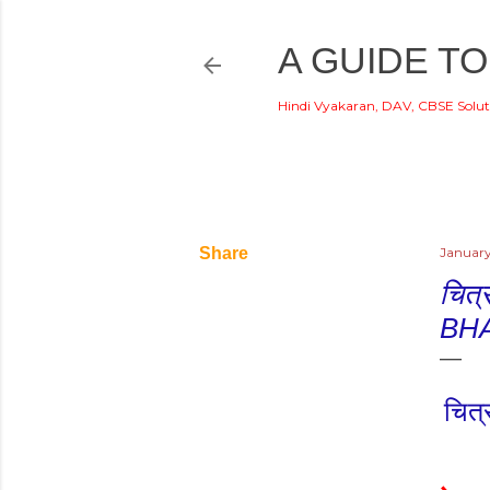
A GUIDE TO
Hindi Vyakaran, DAV, CBSE Solut
Share
January
चित
BH
चित्