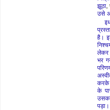
झूठा
,
उसे अ
इध
प्रस्
है। इ
निश्
लेकर 
भर ग
परिणय
अस्व
करक
के प
उसका
पड़ा