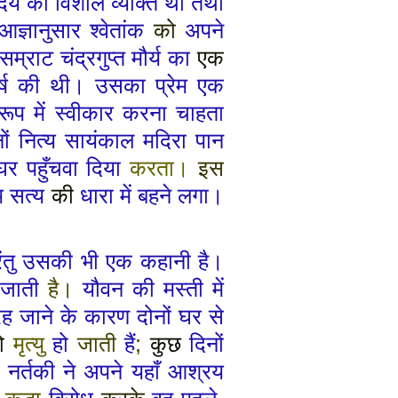
हृदय का
विशाल
व्यक्ति था तथा
आज्ञानुसार श्वेतांक
को
अपने
सम्राट चंद्रगुप्त मौर्य का
एक
र्ष की थी। उसका प्रेम एक
ूप में स्वीकार करना चाहता
नों नित्य सायंकाल मदिरा पान
े घर पहुँचवा दिया
करता।
इस
ेम सत्य
की
धारा में बहने लगा।
 परंतु उसकी भी एक कहानी है।
जाती
है।
यौवन की मस्ती में
रह
जाने के कारण दोनों घर से
ो
मृत्यु
हो
जाती
हैं
;
कुछ
दिनों
नर्तकी ने अपने यहाँ आश्रय