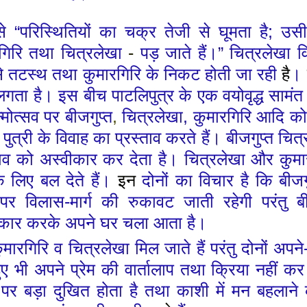
 से
“
परिस्थितियों
का
चक्र तेजी से घूमता है
;
उस
रगिरि तथा चित्रलेखा
-
पड़ जाते हैं।
”
चित्रलेखा व
े
तटस्थ
तथा कुमारगिरि के निकट
होती
जा रही
है
।
लगता है।
इस बीच पाटलिपुत्र के एक वयोवृद्ध सामंत
्मोत्सव पर बीजगुप्त
,
चित्रलेखा
,
कुमारगिरि आदि
क
पुत्री के विवाह का प्रस्ताव
करते
हैं। बीजगुप्त
चित
ताव को अस्वीकार कर देता है।
चित्रलेखा और कुमा
के लिए
बल देते
हैं।
इन
दोनों का विचार
है
कि बीजग
 पर विलास
-
मार्ग की रुकावट जाती रहेगी परंतु ब
ीकार करके अपने घर चला आता है।
मारगिरि व चित्रलेखा मिल जाते हैं परंतु दोनों अपने
हुए भी अपने प्रेम की वार्तालाप तथा क्रिया नहीं क
ी पर बड़ा दुखित होता है तथा काशी में मन बहलाने