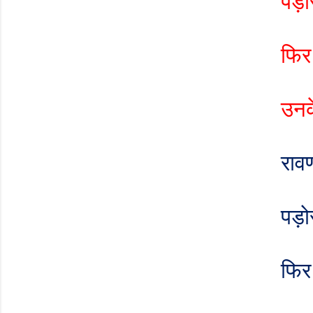
पड़ोस
फिर 
उनक
रावण
पड़ोस
फिर 