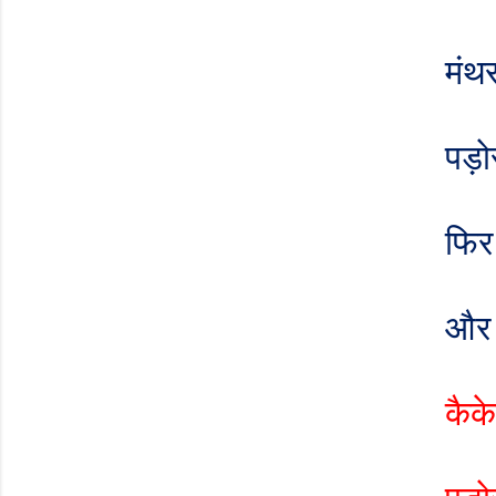
मंथर
पड़ोस
फिर 
और 
कैके