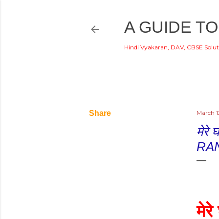
A GUIDE TO
Hindi Vyakaran, DAV, CBSE Solut
Share
March 1
मेरे
RA
मेरे