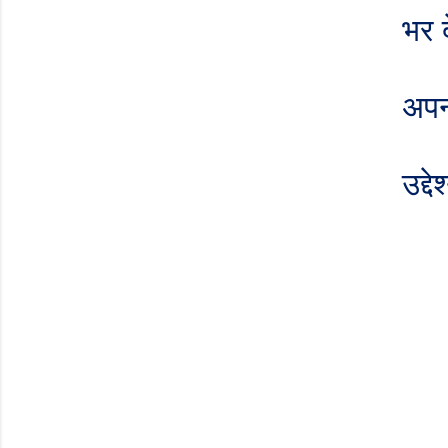
भर द
अपनी
उद्द