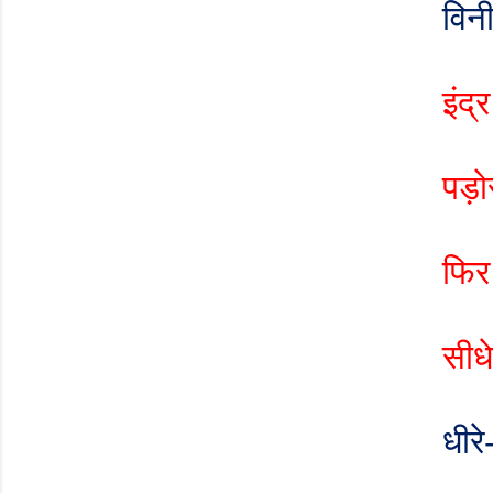
विन
इंद्र
पड़ोस
फिर 
सीध
धीरे