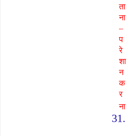
ता
ना
–
प
रे
शा
न
क
र
ना
31.