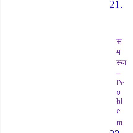
21.
स
म
स्या
–
Pr
o
bl
e
m