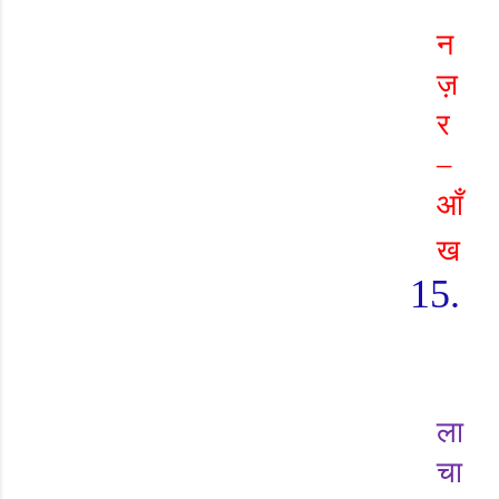
न
ज़
र
–
आँ
ख
15.
ला
चा