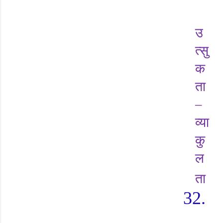
उ
त्सु
क
ता
–
व्या
कु
ल
ता
32.