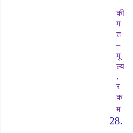
की
म
त
–
मू
ल्य
,
र
क
म
28.