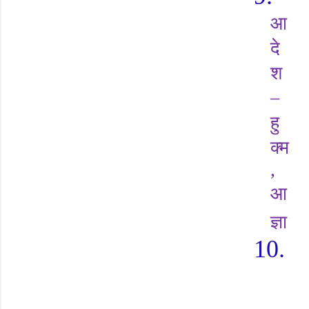
आ
दे
श
–
हु
क्म
,
आ
ज्ञा
10.