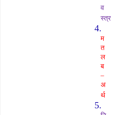
व
स्त्र
4.
म
त
ल
ब
–
अ
र्थ
5.