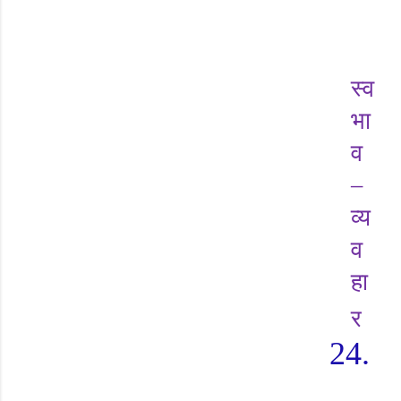
स्व
भा
व
–
व्य
व
हा
र
24.