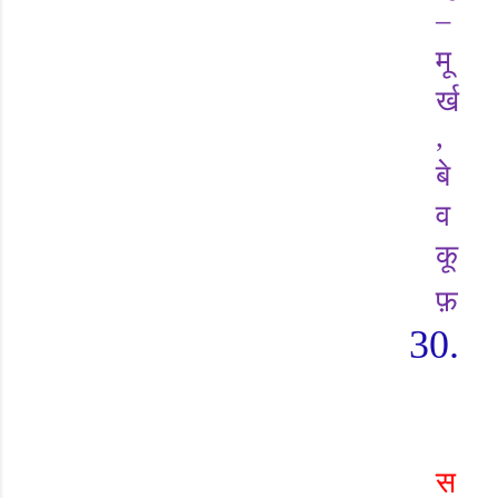
–
मू
र्ख
,
बे
व
कू
फ़
30.
स