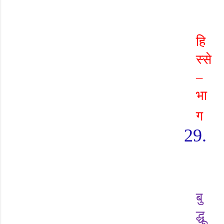
हि
स्से
–
भा
ग
29.
बु
द्धू