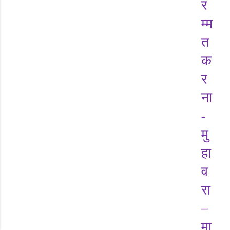
र
म्म
त
क
र
ना
-
मु
हा
व
रा
–
मा