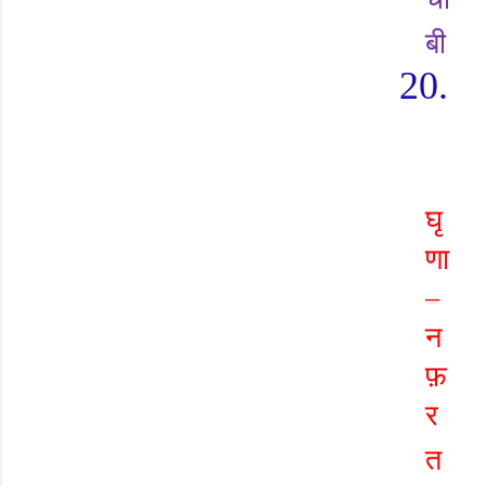
बी
20.
घृ
णा
–
न
फ़
र
त