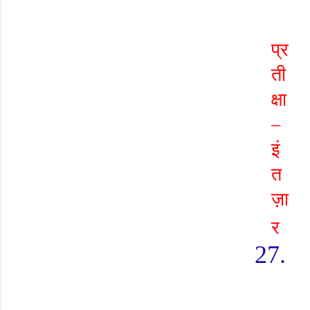
प्र
ती
क्षा
–
इं
त
ज़ा
र
27.