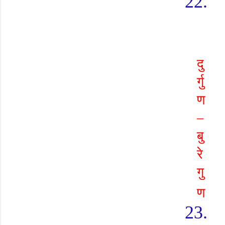
22.
दु
र्गु
ण
–
बु
रे
गु
ण
23.