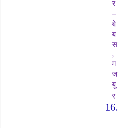
र
–
बे
ब
स
,
म
ज
बू
र
16.