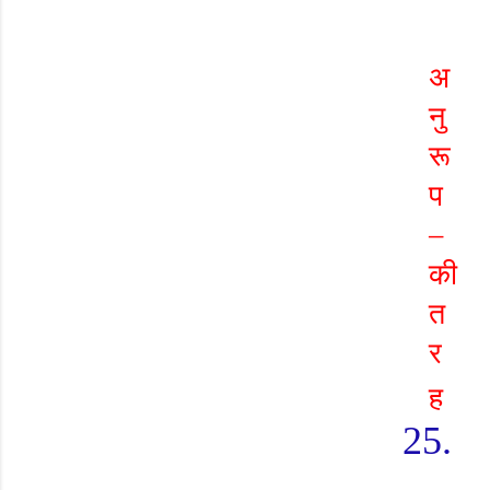
अ
नु
रू
प
–
की
त
र
ह
25.