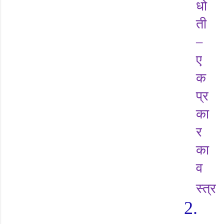
धो
ती
–
ए
क
प्र
का
र
का
व
स्त्र
2.