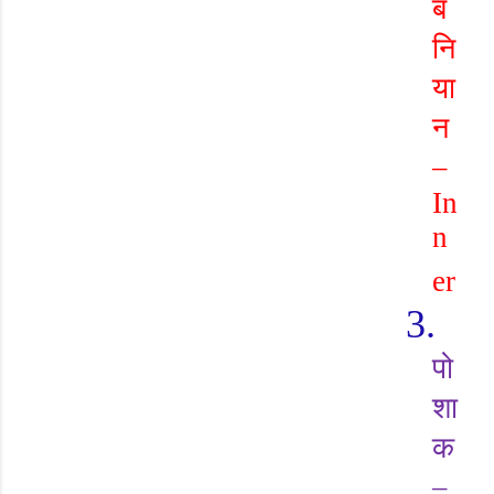
ब
नि
या
न
–
In
n
er
3.
पो
शा
क
–