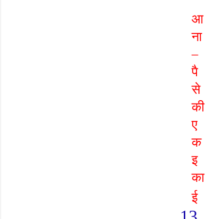
आ
ना
–
पै
से
की
ए
क
इ
का
ई
13.