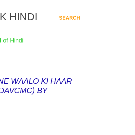
K HINDI
SEARCH
.
i
NE WAALO KI HAAR
ोती(DAVCMC) BY