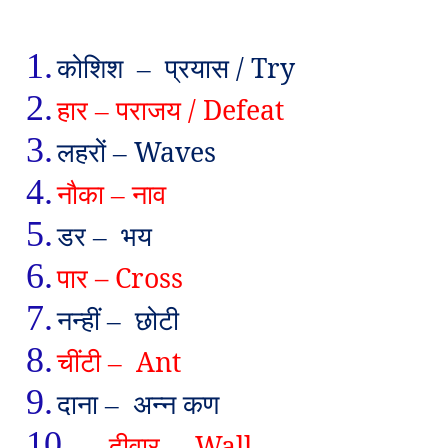
1.
कोशिश
प्रयास /
Try
–
2.
हार
पराजय /
Defeat
–
3.
लहरों
Waves
–
4.
नौका
नाव
–
5.
डर
भय
–
6.
पार
– Cross
7.
नन्हीं
छोटी
–
8.
चींटी
Ant
–
9.
दाना
अन्न कण
–
10.
दीवार
Wall
–