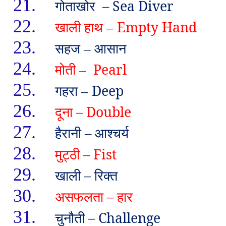
21.
गोताखोर
– Sea Diver
22.
खाली हाथ
Empty Hand
–
23.
सहज
आसान
–
24.
मोती
Pearl
–
25.
गहरा
Deep
–
26.
दूना
– Double
27.
हैरानी
–
आश्चर्य
28.
मुट्ठी
– Fist
29.
खाली
–
रिक्त
30.
असफलता
–
हार
31.
चुनौती
– Challenge