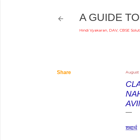
A GUIDE TO
Hindi Vyakaran, DAV, CBSE Solut
Share
August 
CLA
NAH
AV
शब्दार्थ