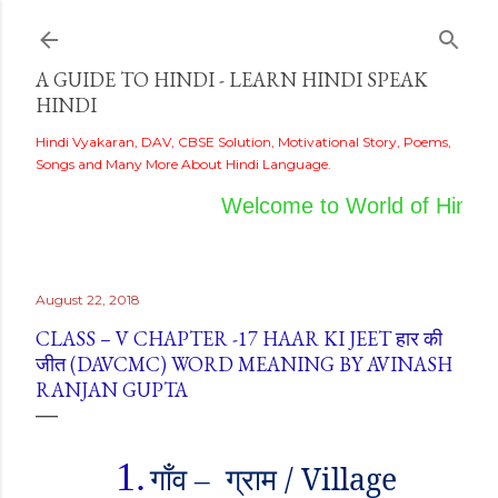
Skip to main content
A GUIDE TO HINDI - LEARN HINDI SPEAK
HINDI
Hindi Vyakaran, DAV, CBSE Solution, Motivational Story, Poems,
Songs and Many More About Hindi Language.
Welcome to World of Hindi
August 22, 2018
CLASS – V CHAPTER -17 HAAR KI JEET हार की
जीत (DAVCMC) WORD MEANING BY AVINASH
RANJAN GUPTA
1.
गाँव
ग्राम /
Village
–