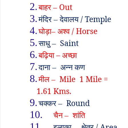
2.
बाहर
Out
–
3.
मंदिर
देवालय /
Temple
–
4.
घोड़ा
अश्व /
Horse
–
5.
साधु
Saint
–
6.
बढ़िया
–
अच्छा
7.
दाना
अन्न कण
–
8.
मील
Mile 1 Mile =
–
1.61 Kms.
9.
चक्कर
Round
–
10.
चैन
शांति
–
11.
इलाका
क्षेत्र /
Area
–