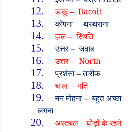
12.
डाकू
Dacoit
–
13.
काँपना
थरथराना
–
14.
हाल
स्थिति
–
15.
उत्तर
जवाब
–
16.
उत्तर
North
–
17.
प्रशंसा
तारीफ़
–
18.
चाल
गति
–
19.
मन मोहना
बहुत अच्छा
–
लगना
20.
अस्तबल
घोड़ों के रहने
–