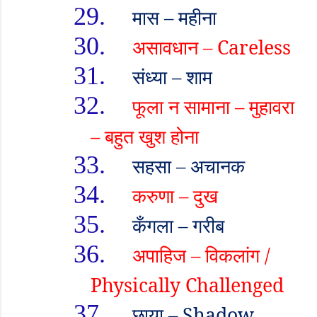
29.
मास
–
महीना
30.
असावधान
– Careless
31.
संध्या
–
शाम
32.
फूला न सामाना
–
मुहावरा
–
बहुत खुश होना
33.
सहसा
–
अचानक
34.
करुणा
–
दुख
35.
कँगला
–
गरीब
36.
अपाहिज
–
विकलांग /
Physically Challenged
37.
छाया
– Shadow