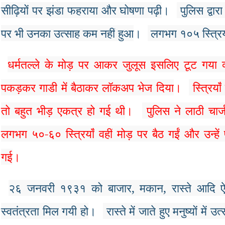
सीढ़ियों
पर
झंडा
फहराया
और
घोषणा
पढ़ी
।
पुलिस
द्वारा
पर
भी
उनका
उत्साह
कम
नहीं
हुआ
।
लगभग
१०५
स्त्रिय
धर्मतल्ले
के
मोड़
पर
आकर
जुलूस
इसलिए
टूट
गया
पकड़कर
गाडी
में
बैठाकर
लॉकअप
भेज
दिया
।
स्त्रियाँ
तो
बहुत
भीड़
एकत्र
हो
गई
थी
।
पुलिस
ने
लाठी
चार्
लगभग
५०
-
६०
स्त्रियाँ
वहीं
मोड़
पर
बैठ
गईं
और
उन्हें
गई
।
२६
जनवरी
१९३१
को
बाजार
,
मकान
,
रास्ते
आदि
ऐ
स्वतंत्रता
मिल
गयी
हो
।
रास्ते
में
जाते
हुए
मनुष्यों
में
उत्