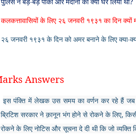
पुलिस
ने
बड़े
-
बड़े
पार्कों
और
मैदानों
को
क्यों
घेर
लिया
था
?
कलकत्तावासियों
के
लिए
२६
जनवरी
१९३१
का
दिन
क्यों
म
२६
जनवरी
१९३१
के
दिन
को
अमर
बनाने
के
लिए
क्या
-
क्
Marks Answers
इस
पंक्ति
में
लेखक
उस
समय
का
वर्णन
कर
रहे
हैं
जब
ब्रिटिश
सरकार
ने
क़ानून
भंग
होने
से
रोकने
के
लिए
,
किस
रोकने
के
लिए
नोटिस
और
सूचना
दे
दी
थी
कि
जो
व्यक्ति