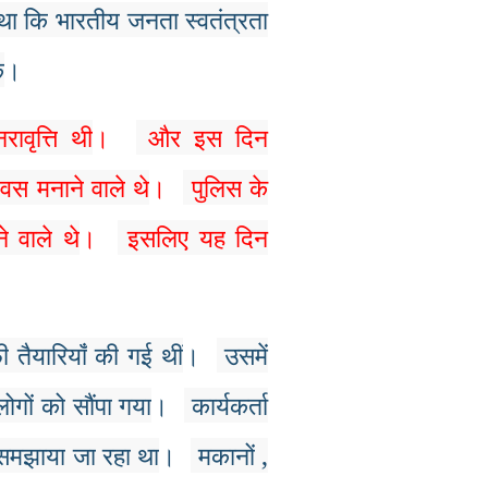
था
कि
भारतीय
जनता
स्वतंत्रता
ं
।
नरावृत्ति
थी
।
और
इस
दिन
िवस
मनाने
वाले
थे
।
पुलिस
के
े
वाले
थे
।
इसलिए
यह
दिन
ी
तैयारियाँ
की
गई
थीं
।
उसमें
लोगों
को
सौंपा
गया
।
कार्यकर्ता
समझाया
जा
रहा
था
।
मकानों
,