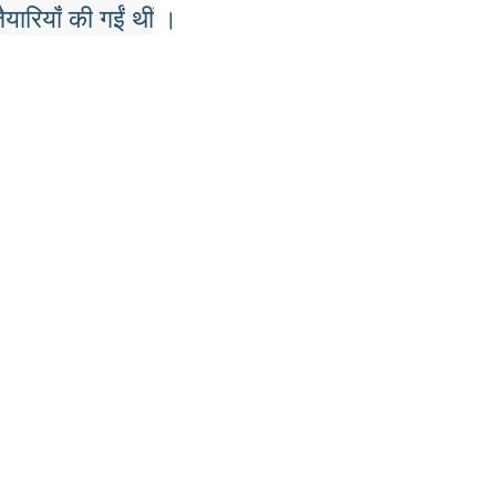
ैयारियाँ
की
गईं
थीं
।