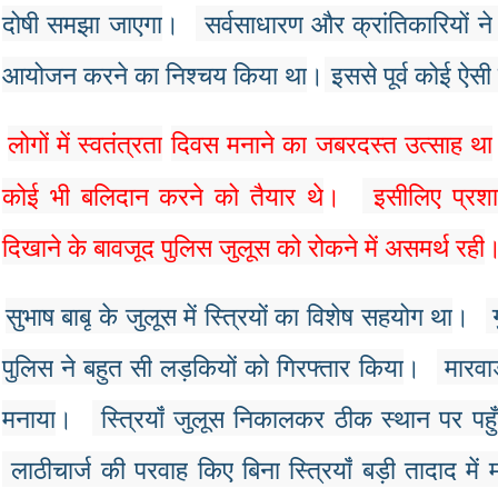
दोषी
समझा
जाएगा
।
सर्वसाधारण
और
क्रांतिकारियों
ने
आयोजन
करने
का
निश्चय
किया
था
।
इससे
पूर्व
कोई
ऐसी
लोगों
में
स्वतंत्रता
दिवस
मनाने
का
जबरदस्त
उत्साह
था
कोई
भी
बलिदान
करने
को
तैयार
थे
।
इसीलिए
प्रश
दिखाने
के
बावजूद
पुलिस
जुलूस
को
रोकने
में
असमर्थ
रही
सुभाष
बाबू
के
जुलूस
में
स्त्रियों
का
विशेष
सहयोग
था
।
पुलिस
ने
बहुत
सी
लड़कियों
को
गिरफ्तार
किया
।
मारवा
मनाया
।
स्त्रियाँ
जुलूस
निकालकर
ठीक
स्थान
पर
पहु
लाठीचार्ज
की
परवाह
किए
बिना
स्त्रियाँ
बड़ी
तादाद
में
म