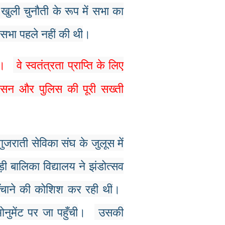
खुली
चुनौती
के
रूप
में
सभा
का
सभा
पहले
नहीं
की
थी
।
।
वे
स्वतंत्रता
प्राप्ति
के
लिए
ासन
और
पुलिस
की
पूरी
सख्ती
।
गुजराती
सेविका
संघ
के
जुलूस
में
ड़ी
बालिका
विद्यालय
ने
झंडोत्सव
ँचाने
की
कोशिश
कर
रही
थीं
।
ोनुमेंट
पर
जा
पहुँची
।
उसकी