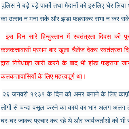
पुलिस
ने
बड़े
-
बड़े
पार्कों
तथा
मैदानों
को
इसलिए
घेर
लिया
का
उत्सव
न
मना
सके
और
झंडा
फहराकर
सभा
न
कर
सके
इस
दिन
सारे
हिन्दुस्तान
में
स्वतंत्रता
दिवस
की
पु
कलकत्तावासी
प्रथम
बार
खुला
चैलेंज
देकर
स्वतंत्रता
द
द्वारा
निषेधाज्ञा
जारी
करने
के
बाद
भी
झंडा
फहराया
जान
कलकत्तावासियों
के
लिए
महत्त्वपूर्ण
था
।
२६
जनवरी
१९३१
के
दिन
को
अमर
बनाने
के
लिए
काफ़
लोगों
से
चन्दा
वसूल
करने
का
कार्य
का
भार
अलग
-
अलग
घर
-
घर
जाकर
प्रचार
कर
रहे
थे
और
कार्यकर्ताओं
को
भी