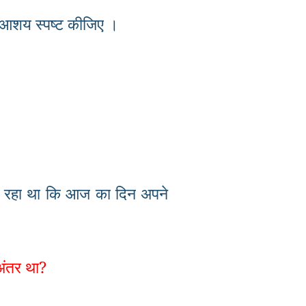
आशय
स्पष्ट
कीजिए
।
रहा
था
कि
आज
का
दिन
अपने
अंतर
था
?