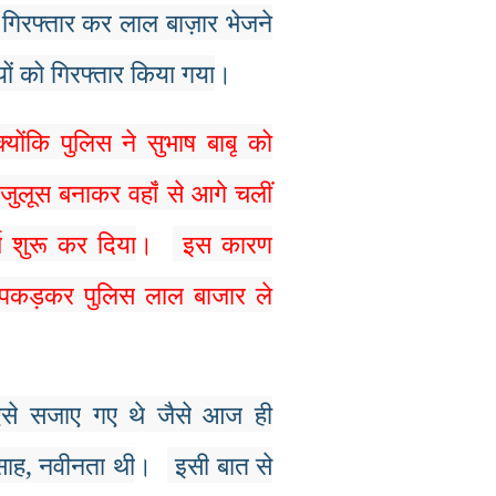
गिरफ्तार
कर
लाल
बाज़ार
भेजने
ों
को
गिरफ्तार
किया
गया
।
क्योंकि
पुलिस
ने
सुभाष
बाबू
को
जुलूस
बनाकर
वहाँ
से
आगे
चलीं
ज
शुरू
कर
दिया
।
इस
कारण
पकड़कर
पुलिस
लाल
बाजार
ले
से
सजाए
गए
थे
जैसे
आज
ही
साह
,
नवीनता
थी
।
इसी
बात
से