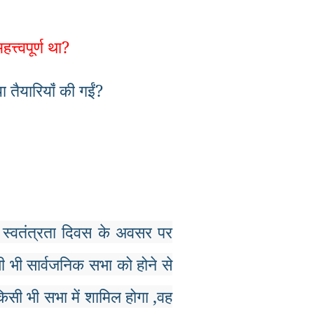
हत्त्वपूर्ण
था
?
या
तैयारियाँ
की
गईं
?
स्वतंत्रता
दिवस
के
अवसर
पर
ी
भी
सार्वजनिक
सभा
को
होने
से
किसी
भी
सभा
में
शामिल
होगा
,
वह