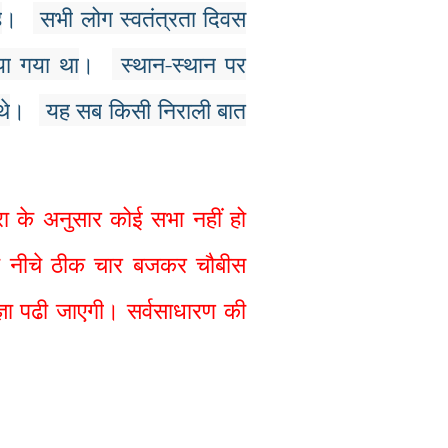
ै
।
सभी
लोग
स्वतंत्रता
दिवस
या
गया
था
।
स्थान
-
स्थान
पर
थे
।
यह
सब
किसी
निराली
बात
ा के अनुसार कोई सभा नहीं हो
के नीचे ठीक चार बजकर चौबीस
ञा पढी जाएगी
।
सर्वसाधारण की