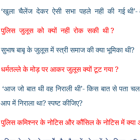
‘
खुला
चैलेंज
देकर
ऐसी
सभा
पहले
नहीं
की
गई
थी
’-
पुलिस
जुलूस
को
क्यों
नहीं
रोक
सकी
थी
?
सुभाष
बाबू
के
जुलूस
में
स्त्री
समाज
की
क्या
भूमिका
थी
?
धर्मतल्ले
के
मोड़
पर
आकर
जुलूस
क्यों
टूट
गया
?
‘
आज
जो
बात
थी
वह
निराली
थी
’-
किस
बात
से
पता
चल
आप
में
निराला
था
?
स्पष्ट
कीजिए
?
पुलिस
कमिश्नर
के
नोटिस
और
कौंसिल
के
नोटिस
में
क्या