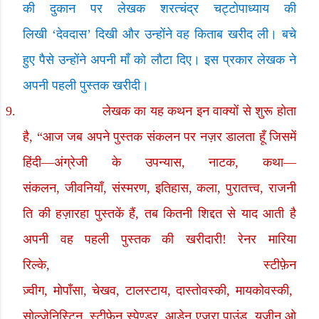
की दुकान पर लेखक शरत्चंद्र चट्टोपाध्याय की
लिखी
‘
देवदास
’
दिखी और उन्होंने वह किताब खरीद ली। बचे
हुए पैसे उन्होंने अपनी माँ को लौटा दिए। इस प्रकार लेखक ने
अपनी पहली पुस्तक खरीदी।
9.
लेखक का यह कथन इन वाक्यों से शुरू होता
है
,
“आज जब अपने पुस्तक संकलन पर नज़र डालता हूँ जिसमें
हिंदी
—
अंग्रेजी के उपन्यास
,
नाटक
,
कथा
—
संकलन
,
जीवनियाँ
,
संस्मरण
,
इतिहास
,
कला
,
पुरातत्त्व
,
राजनी
ति की हज़ारहा पुस्तकें हैं
,
तब कितनी शिद्दत से याद आती है
अपनी वह पहली पुस्तक की खरीदारी! रेनर मारिया
रिल्के
,
स्टीफ़ेन
ज़्वीग
,
मोपाँसा
,
चेखव
,
टालस्टाय
,
दास्तोवस्की
,
मायकोवस्की
,
सोल्जेनिस्टिन
,
स्टीफेन स्पेण्डर
,
आडेन एज़रा पाउंड
,
यूजीन ओ