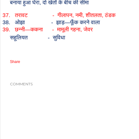
बनाया हुआ घेरा
,
दो खेतों के बीच की सीमा
37.
तरावट
-
गीलापन
,
नमी
,
शीतलता
,
ठंडक
38.
ओझा
-
झाड़
—
फूँक करने वाला
39.
छन्नी
—
ककना
-
मामूली गहना
,
जेवर
सहूलियत
-
सुविधा
Share
COMMENTS