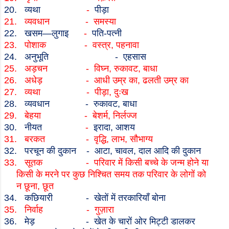
20.
व्यथा
-
पीड़ा
21.
व्यवधान
-
समस्या
22.
खसम
—
लुगाइ
-
पति
-
पत्नी
23.
पोशाक
-
वस्त्र
,
पहनावा
24.
अनुभूति
-
एहसास
25.
अड़चन
-
विघ्न
,
रुकावट
,
बाधा
26.
अधेड़
-
आधी उम्र का
,
ढलती उम्र का
27.
व्यथा
-
पीड़ा
,
दुःख
28.
व्यवधान
-
रुकावट
,
बाधा
29.
बेहया
-
बेशर्म
,
निर्लज्ज
30.
नीयत
-
इरादा
,
आशय
31.
बरकत
-
वृद्धि
,
लाभ
,
सौभाग्य
32.
परचून की दुकान
-
आटा
,
चावल
,
दाल आदि की दुकान
33.
सूतक
-
परिवार में किसी बच्चे के जन्म होने या
किसी के मरने पर कुछ निश्चित समय तक परिवार के लोगों को
न छूना
,
छूत
34.
कछियारी
-
खेतों में तरकारियाँ बोना
35.
निर्वाह
-
गुज़ारा
36.
मेड़
-
खेत के चारों ओर मिट्टी डालकर