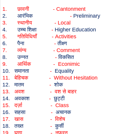
1.
छावनी
-
Cantonment
2.
आरंभिक
-
Preliminary
3.
स्थानीय
-
Local
4.
उच्च शिक्षा
-
Higher Education
5.
गतिविधियाँ
-
Activities
6.
पैना
-
तीक्ष्ण
7.
व्यंग्य
-
Comment
8.
उन्नत
-
विकसित
9.
आर्थिक
-
Econimic
10.
समानता
-
Equality
11.
बेहिचक
-
Without Hesitation
12.
मातम
-
शोक
13.
अवश
-
वश से बाहर
14.
अवकाश
-
छुट्टी
15.
दर्ज़ा
-
Class
16.
सहसा
-
अचानक
17.
खास
-
विशेष
18.
तख्त
-
कुर्सी
19.
घृणा
-
नफ़रत