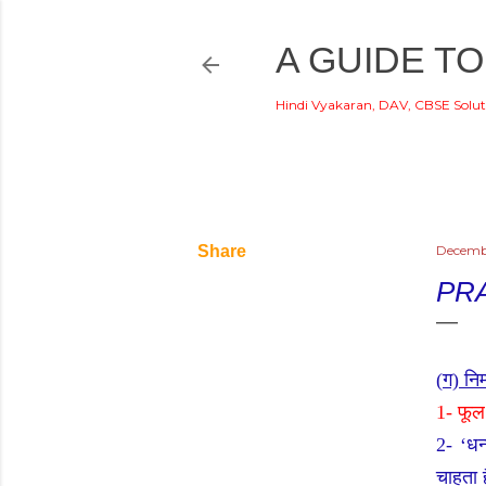
A GUIDE TO
Hindi Vyakaran, DAV, CBSE Solut
Share
Decemb
PR
(
ग) नि
1-
फूल
2- ‘
धन
चाहता ह