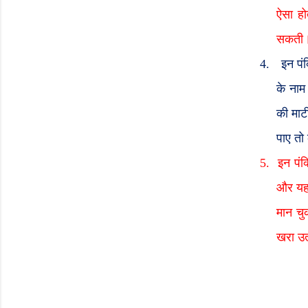
ऐसा हो
सकती
4.
इन पं
के नाम
की माट
पाए तो
5.
इन पंक
और यह 
मान चु
खरा उत