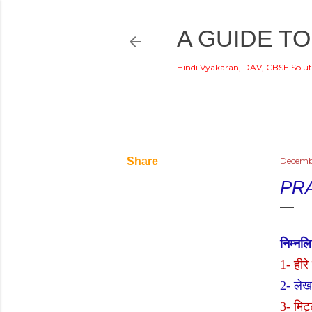
A GUIDE TO
Hindi Vyakaran, DAV, CBSE Solut
Welc
Share
Decemb
PR
निम्नलि
1-
हीरे
2-
लेखक
3-
मिट्