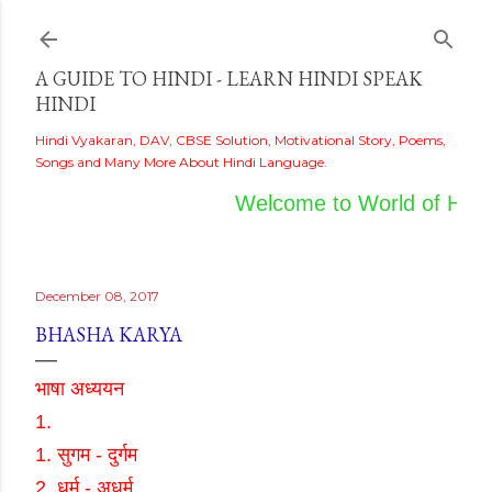
Skip to main content
A GUIDE TO HINDI - LEARN HINDI SPEAK
HINDI
Hindi Vyakaran, DAV, CBSE Solution, Motivational Story, Poems,
Songs and Many More About Hindi Language.
Welcome to World of Hindi
December 08, 2017
BHASHA KARYA
भाषा अध्ययन
1.
1.
सुगम
-
दुर्गम
2.
धर्म
-
अधर्म