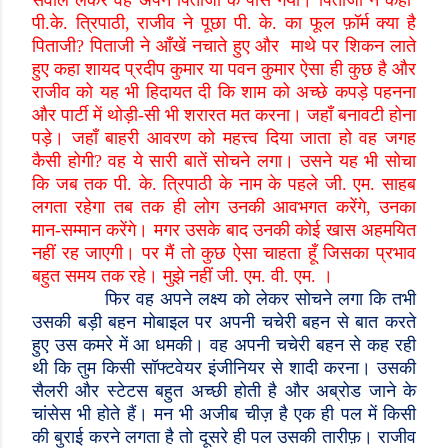
सवाल लेकर वह अपने पिताजी के पास गया। पिताजी ने कहा
पी.के. त्रिपाठी
,
राजीव ने पूछा पी. के. का फूल फ़ॉर्म क्या है
पिताजी
?
पिताजी ने आँखें नचाते हुए और माथे पर शिकन लाते
हुए कहा शायद प्रदीप कुमार या पवन कुमार ऐसा ही कुछ है और
राजीव को यह भी हिदायत दी कि शाम को अच्छे कपड़े पहनना
और पार्टी में थोड़ी-सी भी शरारत मत करना। जहाँ बनावटी होना
पड़े। जहाँ बाहरी आवरण को महत्त्व दिया जाता हो वह जगह
कैसी होगी
?
वह ये सारी बातें सोचने लगा। उसने यह भी सोचा
कि जब तक पी. के. त्रिपाठी के नाम के पहले जी. एम. साहब
लगता रहेगा तब तक ही लोग उनकी आवभगत करेंगे
,
उनका
मान-सम्मान करेंगे। मगर उसके बाद उनकी कोई खास अहमयित
नहीं रह जाएगी। पर मैं तो कुछ ऐसा चाहता हूँ जिसका प्रभाव
बहुत समय तक रहे। मुझे नहीं जी. एम. वी. एम. ।
फिर वह अपने लक्ष्य को लेकर सोचने लगा कि तभी
उसकी बड़ी बहन मोबाइल पर अपनी चचेरी बहन से बात करते
हुए उस कमरे में आ धमकी। वह अपनी चचेरी बहन से कह रही
थी कि तुम किसी सॉफ्टवेयर इंजीनियर से शादी करना। उसकी
सैलरी और स्टेटस बहुत अच्छी होती है और अब्रोड जाने के
चांसेस भी होते हैं। मन भी अजीब चीज़ है एक ही पल में किसी
की बुराई करने लगता है तो दूसरे ही पल उसकी तारीफ़। राजीव