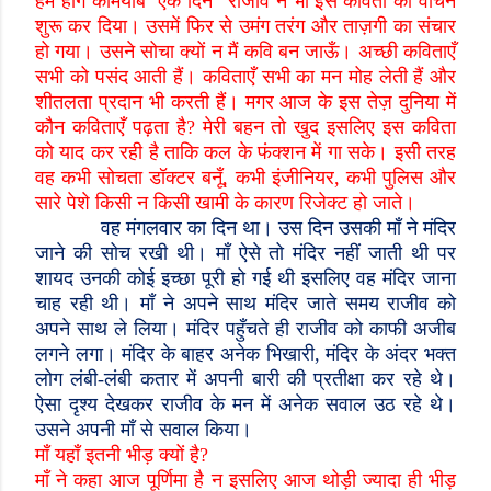
हम होंगे कामयाब एक दिन” राजीव ने भी इस कविता का वाचन
शुरू कर दिया। उसमें फिर से उमंग तरंग और ताज़गी का संचार
हो गया। उसने सोचा क्यों न मैं कवि बन जाऊँ। अच्छी कविताएँ
सभी को पसंद आती हैं। कविताएँ सभी का मन मोह लेती हैं और
शीतलता प्रदान भी करती हैं। मगर आज के इस तेज़ दुनिया में
कौन कविताएँ पढ़ता है
?
मेरी बहन तो खुद इसलिए इस कविता
को याद कर रही है ताकि कल के फंक्शन में गा सके। इसी तरह
वह कभी सोचता डॉक्टर बनूँ
,
कभी इंजीनियर
,
कभी पुलिस और
सारे पेशे किसी न किसी खामी के कारण रिजेक्ट हो जाते।
वह मंगलवार का दिन था। उस दिन उसकी माँ ने मंदिर
जाने की सोच रखी थी। माँ ऐसे तो मंदिर नहीं जाती थी पर
शायद उनकी कोई इच्छा पूरी हो गई थी इसलिए वह मंदिर जाना
चाह रही थी। माँ ने अपने साथ मंदिर जाते समय राजीव को
अपने साथ ले लिया। मंदिर पहुँचते ही राजीव को काफी अजीब
लगने लगा। मंदिर के बाहर अनेक भिखारी
,
मंदिर के अंदर भक्त
लोग लंबी-लंबी कतार में अपनी बारी की प्रतीक्षा कर रहे थे।
ऐसा दृश्य देखकर राजीव के मन में अनेक सवाल उठ रहे थे।
उसने अपनी माँ से सवाल किया।
माँ यहाँ इतनी भीड़ क्यों है
?
माँ ने कहा आज पूर्णिमा है न इसलिए आज थोड़ी ज्यादा ही भीड़