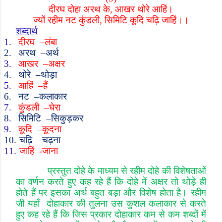
दीरघ दोहा अरथ के
,
आखर थोरे आहिं।
ज्यों रहीम नट कुंडली
,
सिमिटि कूदि चढ़ि जाहिं।।
शब्दार्थ
1.
दीरघ
–
लंबा
2.
अरथ
–
अर्थ
3.
आखर
–
अक्षर
4.
थोरे
–
थोड़ा
5.
आहिं
–
हैं
6.
नट
–
कलाकार
7.
कुंडली
–
घेरा
8.
सिमिटि
–
सिकुड़कर
9.
कूदि
–
कूदना
10.
चढ़ि
–
चढ़ना
11.
जाहिं
-
जाना
प्रस्तुत दोहे के माध्यम से रहीम दोहे की विशेषताओं
का वर्णन करते हुए कह रहे हैं कि दोहे में अक्षर तो थोड़े ही
होते हैं पर इसका अर्थ बहुत बड़ा और विशेष होता है।
रहीम
जी यहाँ दोहाकार की तुलना उस कुशल कलाकार से करते
हुए कह रहे हैं कि जिस प्रकार दोहाकार कम से कम शब्दों में