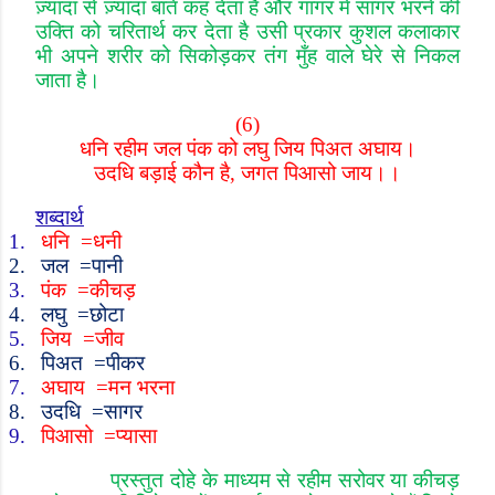
ज़्यादा से ज़्यादा बातें कह देता है और गागर में सागर भरने की
उक्ति को चरितार्थ कर देता है उसी प्रकार कुशल कलाकार
भी अपने शरीर को सिकोड़कर तंग मुँह वाले घेरे से निकल
जाता है।
(6)
धनि रहीम जल पंक को लघु जिय पिअत अघाय।
उदधि बड़ाई कौन है
,
जगत पिआसो जाय।।
शब्दार्थ
1.
धनि
=
धनी
2.
जल
=
पानी
3.
पंक
=
कीचड़
4.
लघु
=
छोटा
5.
जिय
=
जीव
6.
पिअत
=
पीकर
7.
अघाय
=
मन भरना
8.
उदधि
=
सागर
9.
पिआसो
=
प्यासा
प्रस्तुत दोहे के माध्यम से रहीम सरोवर या कीचड़