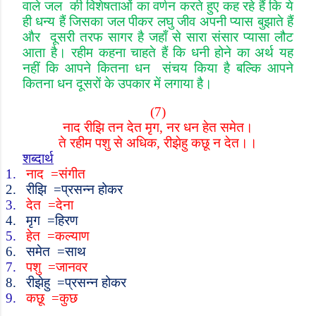
वाले जल की विशेषताओं का वर्णन करते हुए कह रहे हैं कि ये
ही धन्य हैं जिसका जल पीकर लघु जीव अपनी प्यास बुझाते हैं
और दूसरी तरफ सागर है जहाँ से सारा संसार प्यासा लौट
आता है। रहीम कहना चाहते हैं कि धनी होने का अर्थ यह
नहीं कि आपने कितना धन संचय किया है बल्कि आपने
कितना धन दूसरों के उपकार में लगाया है।
(7)
नाद रीझि तन देत मृग
,
नर धन हेत समेत।
ते रहीम पशु से अधिक
,
रीझेहु कछू न देत।।
शब्दार्थ
1.
नाद
=
संगीत
2.
रीझि
=
प्रसन्न होकर
3.
देत
=
देना
4.
मृग
=
हिरण
5.
हेत
=
कल्याण
6.
समेत
=
साथ
7.
पशु
=
जानवर
8.
रीझेहु
=
प्रसन्न होकर
9.
कछू
=
कुछ