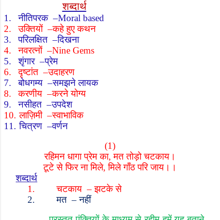
शब्दार्थ
1.
नीतिपरक
–
Moral based
2.
उक्तियों
–
कहे हुए कथन
3.
परिलक्षित
–
दिखना
4.
नवरत्नों
–
Nine Gems
5.
शृंगार
–
प्रेम
6.
दृष्टांत
–
उदाहरण
7.
बोधगम्य
–
समझने लायक
8.
करणीय
–
करने योग्य
9.
नसीहत
–
उपदेश
10.
लाज़िमी
–
स्वाभाविक
11.
चित्रण
–
वर्णन
(1)
रहिमन धागा प्रेम का
,
मत तोड़ो चटकाय।
टूटे से फिर ना मिले
,
मिले गाँठ परि जाय।।
शब्दार्थ
1.
चटकाय
–
झटके से
2.
मत
–
नहीं
प्रस्तुत पंक्तियों के माध्यम से रहीम हमें यह बताने