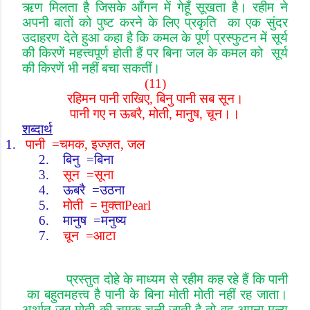
ऋण मिलता है जिसके आँगन में गेहूँ सूखता है। रहीम ने
अपनी बातों को पुष्ट करने के लिए प्रकृति का एक सुंदर
उदाहरण देते हुआ कहा है कि कमल के पूर्ण प्रस्फुटन में सूर्य
की किरणें महत्त्वपूर्ण होती हैं पर बिना जल के कमल को सूर्य
की किरणें भी नहीं बचा सकतीं।
(11)
रहिमन पानी राखिए
,
बिनु पानी सब सून।
पानी गए न ऊबरै
,
मोती
,
मानुष
,
चून।।
शब्दार्थ
1.
पानी
=
चमक
,
इज्ज़त
,
जल
2.
बिनु
=
बिना
3.
सून
=
सूना
4.
ऊबरै
=
उठना
5.
मोती
=
मुक्ता
Pearl
6.
मानुष
=
मनुष्य
7.
चून
=
आटा
प्रस्तुत दोहे के माध्यम से रहीम कह रहे हैं कि पानी
का बहुत
महत्त्व है पानी के बिना मोती मोती नहीं रह जाता।
अर्थात जब मोती की चमक चली जाती है तो वह अपना मूल्य