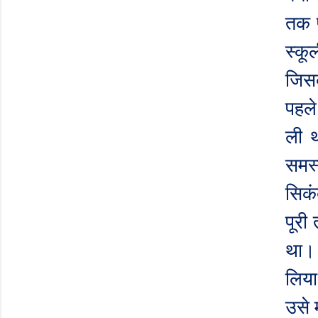
तक प
स्कू
जिसक
पहले
ली थ
समस्
सिक
पूरी
था। 
लिया
उसे 