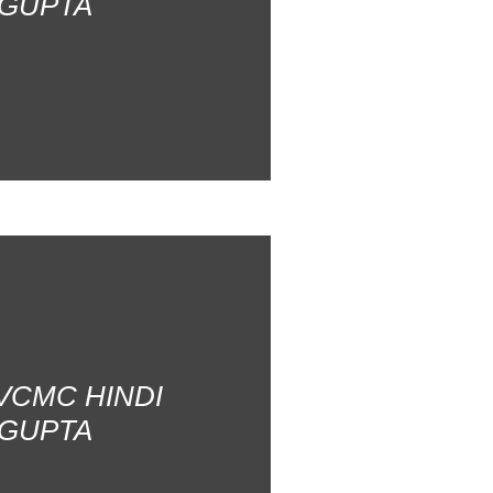
 GUPTA
AVCMC HINDI
 GUPTA