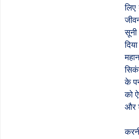
लिए 
जीवन
सूनी
दिया
महान
सिकं
के पन
को ऐ
और श
करनी