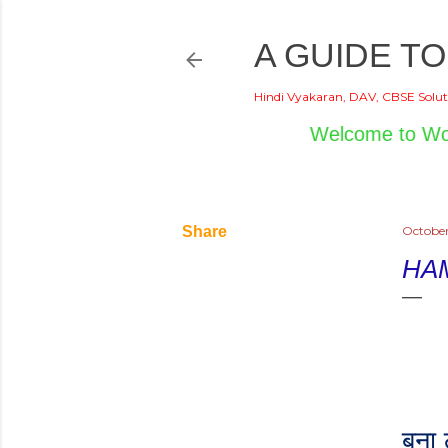
A GUIDE TO
Hindi Vyakaran, DAV, CBSE Solut
Welcome to World of Hi
Share
October
HA
बना 