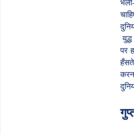
भली-
चाहि
दुनि
युद
पर ह
हँसत
करना
दुनि
गुप्