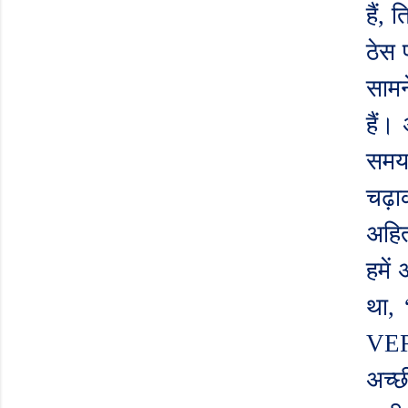
हैं
,
ति
ठेस प
सामन
हैं।
समय
चढ़ाक
अहित
हमें
था
,
VE
अच्छ