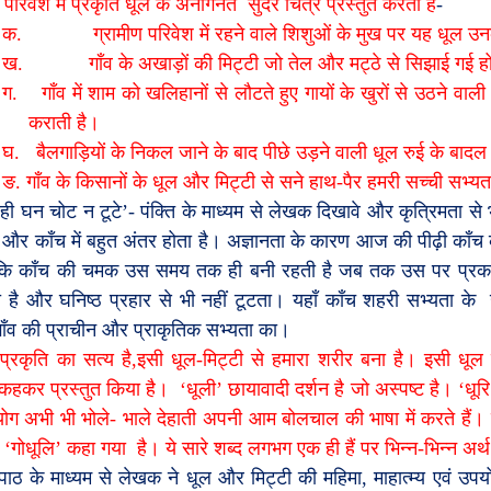
 परिवेश में प्रकृति धूल के अनगिनत
सुंदर चित्र प्रस्तुत करती हैं
-
क.
ग्रामीण परिवेश में रहने वाले शिशुओं के मुख पर यह धूल 
ख.
गाँव के अखाड़ों की मिट्टी जो तेल और मट्ठे से सिझाई गई ह
ग.
गाँव में शाम को खलिहानों से लौटते हुए गायों के खुरों से उठने वाली
कराती है।
घ.
बैलगाड़ियों के निकल जाने के बाद पीछे उड़ने वाली धूल रुई के बादल
ङ.
गाँव के किसानों के धूल और मिट्टी से सने हाथ-पैर हमरी सच्ची सभ्
वही घन चोट न टूटे
’-
पंक्ति के माध्यम से लेखक दिखावे और कृत्रिमता से 
े और काँच में बहुत अंतर होता है। अज्ञानता के कारण आज की पीढ़ी काँच क
कि काँच की चमक उस समय तक ही बनी रहती है जब तक उस पर प्रकाश पड़ 
है और घनिष्ठ प्रहार से भी नहीं टूटता। यहाँ काँच शहरी सभ्यता के
गाँव की प्राचीन और प्राकृतिक सभ्यता का।
’
प्रकृति का सत्य है
,
इसी धूल-मिट्टी से हमारा शरीर बना है। इसी धूल
कहकर प्रस्तुत किया है।
‘
धूली
’
छायावादी दर्शन है जो अस्पष्ट है।
‘
धूरि
योग अभी भी भोले- भाले देहाती अपनी आम बोलचाल की भाषा में करते हैं। 
ो
‘
गोधूलि
’
कहा गया
है। ये सारे शब्द लगभग एक ही हैं पर भिन्न-भिन्न अर्थ दे
पाठ के माध्यम से लेखक ने धूल और मिट्टी की महिमा
,
माहात्म्य एवं उपय