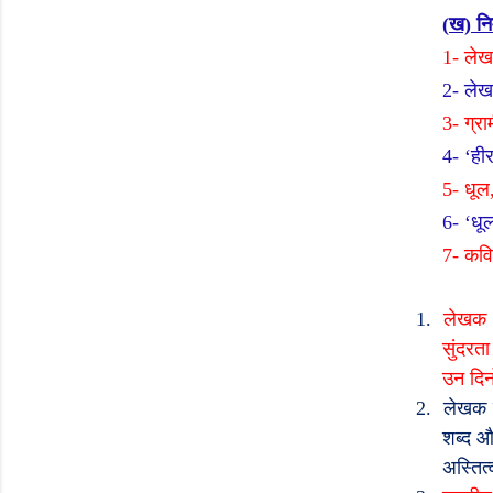
(
ख) निम
1-
ले
2-
लेख
3-
ग्रा
4- ‘
ही
5-
धूल
6- ‘
धू
7-
कवि
1.
लेखक
सुंदरत
उन दिन
2.
लेखक न
शब्द औ
अस्तित