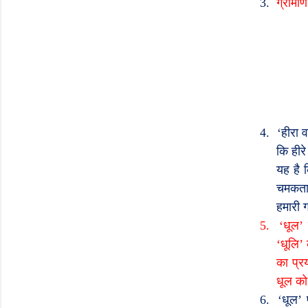
3.
ग्रामीण
4.
‘
हीरा 
कि हीर
यह है 
चमकता 
हमारी 
5.
‘
धूल
‘
धूलि
’
का प्र
धूल क
6.
‘
धूल
’