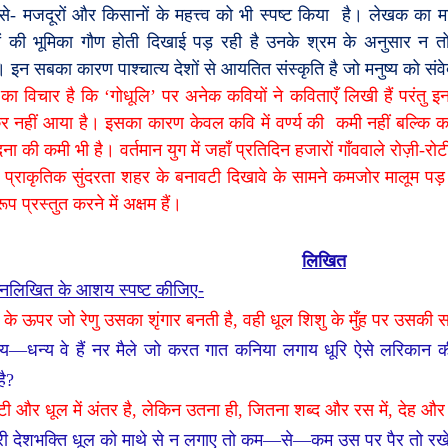
से- मजदूरों और किसानों के महत्त्व को भी स्पष्ट किया
है। लेखक का म
ं की भूमिका गौण होती दिखाई पड़ रही है उनके श्रम के अनुसार न तो 
। इन सबका कारण पाश्चात्य देशों से आयतित संस्कृति है जो मनुष्य को संव
का विचार है कि
‘
गोधूलि
’
पर अनेक कवियों ने कविताएँ लिखी हैं परंतु इन
 नहीं आया है। इसका कारण केवल कवि में वर्ण्य की
कमी नहीं बल्कि क
दना की कमी भी है। वर्तमान युग में जहाँ प्रतिदिन हजारों गाँववाले रोज़ी-र
ी प्राकृतिक सुंदरता शहर के बनावटी दिखावे के सामने कमजोर मालूम पड़ र
ूप प्रस्तुत करने में अक्षम हैं।
लिखित
म्नलिखित के आशय स्पष्ट कीजिए
-
 के ऊपर जो रेणु उसका शृंगार बनती है
,
वही धूल शिशु के मुँह पर उसकी स
्य
—
धन्य वे हैं नर मैले जो करत गात कनिया लगाय धूरि ऐसे लरिकान क
ै
?
टी और धूल में अंतर है
,
लेकिन उतना ही
,
जितना शब्द और रस में
,
देह और प
री देशभक्ति धूल को माथे से न लगाए तो कम
—
से
—
कम उस पर पैर तो रख