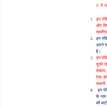
5-
वे 
1.
इन पंक
और शिश
सामग्रि
2.
इन पंक्
अपने शर
है।
3.
इन पंक्
दूसरे 
सकता
ऐसा हो
सकती
4.
इन पं
के नाम
की माट