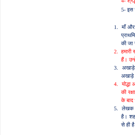
4-
श्रद्
5-
इस प
1.
माँ और
प्राथम
की जा
2.
हमारी 
हैं। उन
3.
अखाड़े 
अखाड़े क
4.
योद्धा
की रक्
के बाद 
5.
लेखक क
है। शह
से ही ह