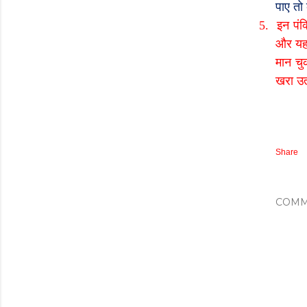
पाए तो
5.
इन पंक
और यह 
मान चु
खरा उत
Share
COMM