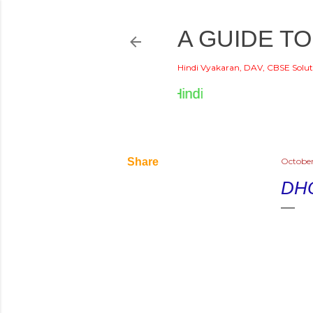
A GUIDE TO
Hindi Vyakaran, DAV, CBSE Solut
ome to World of Hindi
Share
October
DH