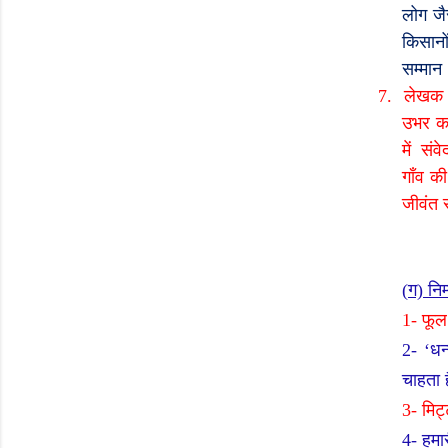
लोग जै
किसानो
सम्मान
7.
लेखक 
उभर कर
में
संवे
गाँव क
जीवंत र
(
ग) नि
1-
फूल
2- ‘
धन
चाहता ह
3-
मिट्
4-
हमा