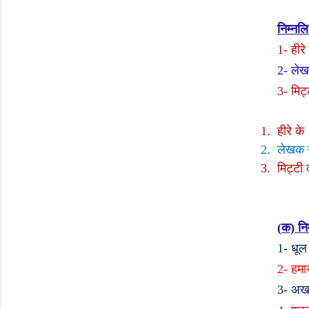
निम्नलि
1-
हीरे
2-
लेखक
3-
मिट्
1.
हीरे के
2.
लेखक ने
3.
मिट्टी
(
क) निम
1-
धूल
2-
हमार
3-
अखा