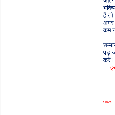
जाएँ
भविष्
हैं 
अगर न
कम न
सम्मा
पड़ ज
करें
इ
Share