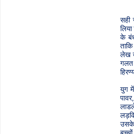
सही 
लिया 
के बं
ताकि 
लेख 
गलत म
हिरण्
युग म
पावर
,
लाडल
लड़कि
उसके
बच्चो