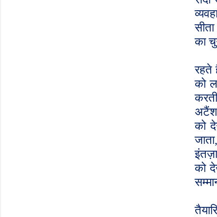
व्यवह
सीता 
का चु
रहते ह
को लड़
करती 
अटैं
को द
जाता
इंतज़ा
को द
सम्मा
तैयार