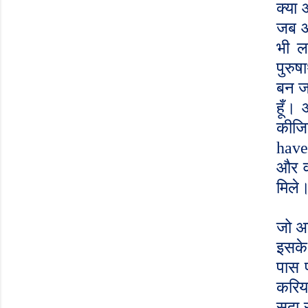
क्या
जब आ
भी ल
पुरुष
बन जा
हूँ।
कीजि
have
और व
मिले
जो अ
इसके
पास प
करिय
सदा स