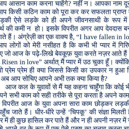
 आप आसान काम करना चाहेंगे
?
नहीं न। आपका नाम दूस
प किसी कठिन काम को पूरा कर कर सफलता प्राप्त कर
ड़की ऐसे लड़के को ही अपने जीवनसाथी के रूप में 
ार्थ की कमी न
हो। इसके विपरीत अगर आप देवदास बन ज
ते हैं। अंग्रेज़ी का एक वाक्य है
,
“
I have fallen in l
 आप लोगों को मेरी नसीहत है कि कभी भी प्यार में ग
ए जो आज के पढ़े-लिखे बेवकूफ़ युवा करते नज़र आते है
 Risen in love
” अर्थात् मैं प्यार में उठ चुका हूँ। क्
ो प्रेम प्रेम ही क्या जिससे किसी का उपकार न हुआ
।अब आप सोचिए आपने अभी तक क्या किया है
?
आज कल के युवावों से मैं यह कहना चाहूँगा कि कोई 
पने सभी काम को सही तरीके से पूरा करता है अपने काम
 विपरीत आज के युवा अपना सारा काम छोड़कर लड़क
हुँच जाते हैं। धीर-धीरे उन्हें
‘
चिपकू
’
की संज्ञा मिलती 
र में ही कुछ हासिल कर पाते हैं और न ही अपनी नज़र म
े अपने वर के रूप में एक ऐसे पुरुष का चुनाव करना च