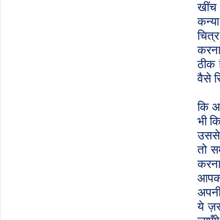
खींच
कन्या
चित्र
करना
ठीक 
वैसे 
कि आ
भी क
उससे
तो स
करना
आपको
अपनी 
ये ज़