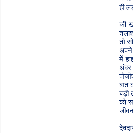
ही लड़
की ख
तलाश
तो स
अपने
में ह
अंदर
पोजी
बात 
बड़ी त
को स
जीवन
देवद