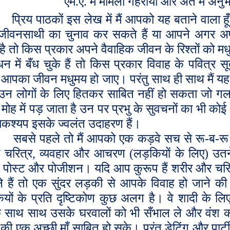
एम.ए. में मामला गहराया और अंत में अ
प्रिय पाठकों इस लेख में मैं आपको यह बताने वाला
जीवनसाथी का चुनाव कर सकते हैं या आपने अगर अ
है तो किस प्रकार अपने वैवाहिक जीवन के रिश्तों को 
धन में बँध चुके हैं तो किस प्रकार विवाह के पवित्र 
आपका जीवन मधुमय हो जाए। परंतु साथ ही साथ मैं यह भ
उन लोगों के लिए हितकर साबित नहीं हो सकता जो गलत म
ोह में पड़ जाता है उन पर प्रभु के सुवचनों का भी कोई
यकश्यप इसके ज्वलंत उदाहरण हैं।
सबसे पहले तो मैं आपको एक कड़वे सच से रू-ब-रू
ें चरित्र
,
व्यवहार और आचरण (लड़कियों के लिए) उतने
पोस्ट और पोजीशन। यदि आप कुरूप हैं शरीर और चरित्र 
े हैं तो एक सुंदर लड़की से आपके विवाह हो जाने की
यों के प्रति दृष्टिकोण कुछ अलग है। वे शादी के लि
 साथ साथ उसके घरवालों को भी सँभाल ले और वंश को 
ं की एक अच्छी माँ साबित हो सके। परंतु डेटिंग और पार्टी 